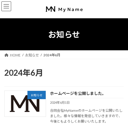
コ
ナ
ン
ビ
テ
ゲ
ン
ー
ツ
シ
へ
ョ
お知らせ
ス
ン
キ
に
ッ
移
プ
動
HOME
お知らせ
2024年6月
2024年6月
ホームページを公開しました。
お知らせ
2024年6月1日
合同会社MyNameのホームページを公開いたし
ました。様々な情報を発信していきますので、
今後ともよろしくお願いいたします。