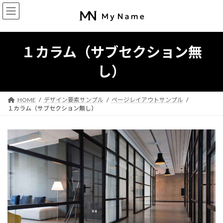
コ
ナ
ン
ビ
テ
ゲ
ン
ー
ツ
シ
１カラム（サブセクション無
へ
ョ
ス
ン
し）
キ
に
ッ
移
プ
動
HOME
デザイン要素サンプル
ページレイアウトサンプル
１カラム（サブセクション無し）